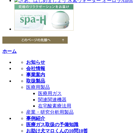
ホーム
お知らせ
会社情報
事業案内
取扱製品
医療用製品
医療用ガス
関連関連機器
在宅酸素療法用
産業・研究分析用製品
事例紹介
医療ガス取扱の予備知識
お助け犬マロくんの10問10答